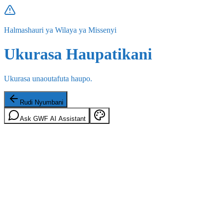
Halmashauri ya Wilaya ya Missenyi
Ukurasa Haupatikani
Ukurasa unaoutafuta haupo.
Rudi Nyumbani
Ask GWF AI Assistant