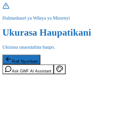
Halmashauri ya Wilaya ya Missenyi
Ukurasa Haupatikani
Ukurasa unaoutafuta haupo.
Rudi Nyumbani
Ask GWF AI Assistant